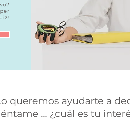
ivo?
úper
uiz!
co queremos ayudarte a deco
éntame ... ¿cuál es tu inter