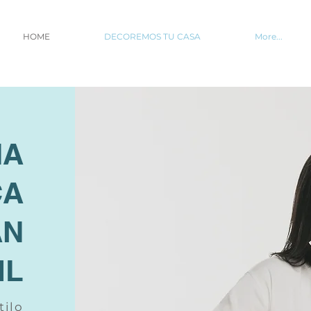
HOME
DECOREMOS TU CASA
More...
NA
CA
AN
IL
tilo