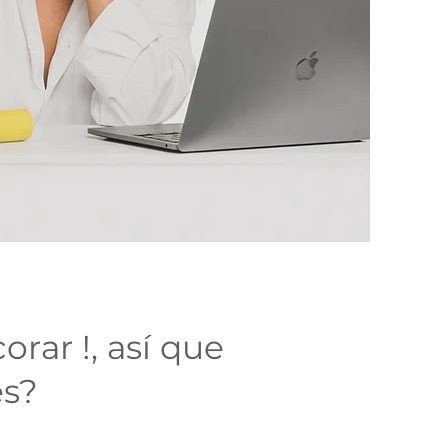
rar !, así que
és?