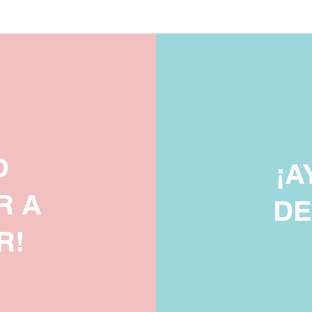
O
¡
A
R A
DE
R!